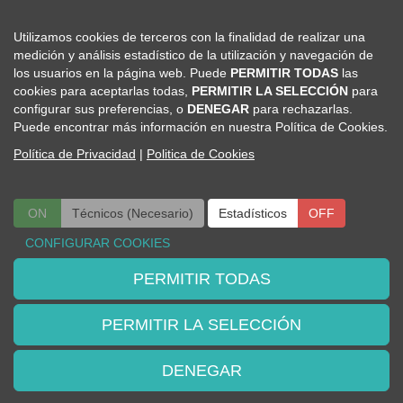
Ya estoy registrado
Utilizamos cookies de terceros con la finalidad de realizar una
No estoy registrado
medición y análisis estadístico de la utilización y navegación de
Recuperar Contraseña
los usuarios en la página web. Puede
PERMITIR TODAS
las
cookies para aceptarlas todas,
PERMITIR LA SELECCIÓN
para
configurar sus preferencias, o
DENEGAR
para rechazarlas.
Puede encontrar más información en nuestra Política de Cookies.
Política de Privacidad
|
Politica de Cookies
Viajes El Corte Inglés
ON
Técnicos (Necesario)
ON
OFF
Estadísticos
OFF
Secretaria Técnica
CONFIGURAR COOKIES
Congresos Científico Médicos
Telf: 91 330 05 79
PERMITIR TODAS
seaic@viajeseci.es
PERMITIR LA SELECCIÓN
DENEGAR
Política de Privacidad
|
Politica de Cookies
|
Configurar Cookies