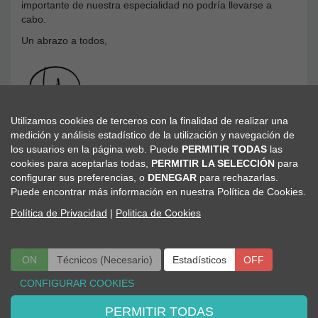
importante de nuestra especialidad no podría llevarse a
cabo.
Un abrazo a todos,
Utilizamos cookies de terceros con la finalidad de realizar una
Carlos Colás
medición y análisis estadístico de la utilización y navegación de
Presidente del Comité Organizador Local.
los usuarios en la página web. Puede
PERMITIR TODAS
las
cookies para aceptarlas todas,
PERMITIR LA SELECCIÓN
para
configurar sus preferencias, o
DENEGAR
para rechazarlas.
Puede encontrar más información en nuestra Política de Cookies.
Política de Privacidad
|
Politica de Cookies
Viajes El Corte Inglés
ON
Técnicos (Necesario)
ON
OFF
Estadísticos
OFF
Secretaria Técnica
CONFIGURAR COOKIES
Congresos Científico Médicos
Telf: 91 330 05 79
PERMITIR TODAS
seaic@viajeseci.es