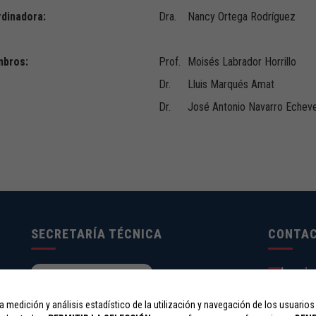
dinadora:
Dra.
Nancy Ortega Rodríguez
bros:
Prof.
Moisés Labrador Horrillo
Dr.
Lluis Marqués Amat
Dr.
José Antonio Navarro Echeve
SECRETARÍA TÉCNICA
CONTA
Inscrip
Alojami
Científi
a medición y análisis estadístico de la utilización y navegación de los usuarios