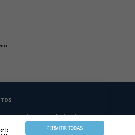
rria
CTOS
ciones:
seaic.inscripciones@viajeseci.es
ento:
seaic.alojamiento@viajeseci.es
PERMITIR TODAS
ca y otras:
seaic@viajeseci.es
 en la